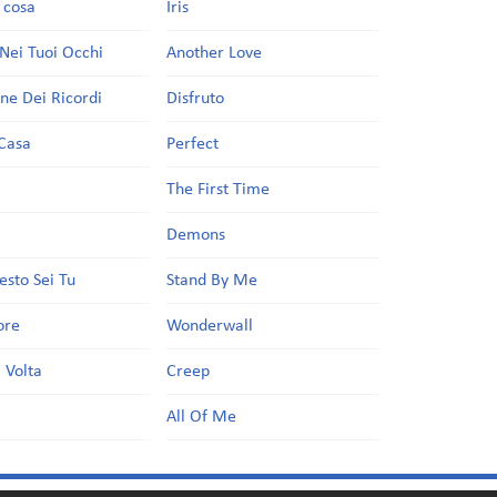
a cosa
Iris
Nei Tuoi Occhi
Another Love
one Dei Ricordi
Disfruto
Casa
Perfect
a
The First Time
Demons
esto Sei Tu
Stand By Me
ore
Wonderwall
 Volta
Creep
All Of Me