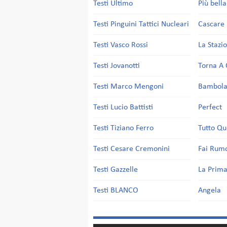
Testi Ultimo
Più bell
Testi Pinguini Tattici Nucleari
Cascare 
Testi Vasco Rossi
La Stazi
Testi Jovanotti
Torna A 
Testi Marco Mengoni
Bambol
Testi Lucio Battisti
Perfect
Testi Tiziano Ferro
Tutto Qu
Testi Cesare Cremonini
Fai Rum
Testi Gazzelle
La Prima
Testi BLANCO
Angela