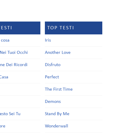
TESTI
TOP TESTI
a cosa
Iris
Nei Tuoi Occhi
Another Love
one Dei Ricordi
Disfruto
Casa
Perfect
a
The First Time
Demons
esto Sei Tu
Stand By Me
ore
Wonderwall