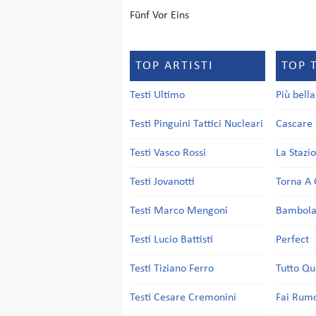
Fünf Vor Eins
TOP ARTISTI
TOP 
Testi Ultimo
Più bell
Testi Pinguini Tattici Nucleari
Cascare 
Testi Vasco Rossi
La Stazi
Testi Jovanotti
Torna A 
Testi Marco Mengoni
Bambol
Testi Lucio Battisti
Perfect
Testi Tiziano Ferro
Tutto Qu
Testi Cesare Cremonini
Fai Rum