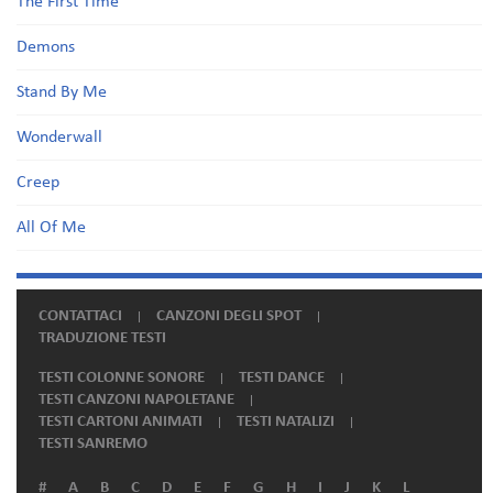
The First Time
Demons
Stand By Me
Wonderwall
Creep
All Of Me
CONTATTACI
CANZONI DEGLI SPOT
TRADUZIONE TESTI
TESTI COLONNE SONORE
TESTI DANCE
TESTI CANZONI NAPOLETANE
TESTI CARTONI ANIMATI
TESTI NATALIZI
TESTI SANREMO
#
A
B
C
D
E
F
G
H
I
J
K
L