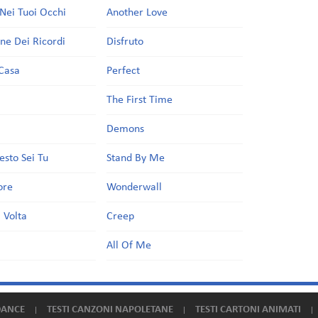
Nei Tuoi Occhi
Another Love
one Dei Ricordi
Disfruto
Casa
Perfect
a
The First Time
Demons
esto Sei Tu
Stand By Me
ore
Wonderwall
 Volta
Creep
All Of Me
DANCE
TESTI CANZONI NAPOLETANE
TESTI CARTONI ANIMATI