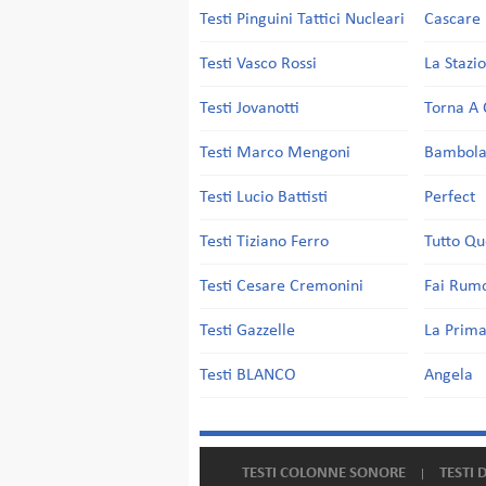
Testi Pinguini Tattici Nucleari
Cascare 
Testi Vasco Rossi
La Stazi
Testi Jovanotti
Torna A 
Testi Marco Mengoni
Bambol
Testi Lucio Battisti
Perfect
Testi Tiziano Ferro
Tutto Qu
Testi Cesare Cremonini
Fai Rum
Testi Gazzelle
La Prima
Testi BLANCO
Angela
TESTI COLONNE SONORE
TESTI 