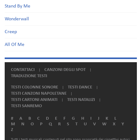
Stand By Me
Wonderwall
Creep
All Of Me
CONTATTACI
CANZONI DEGLI SPOT
TRADUZIONE TESTI
TESTI COLONNE SONORE
TESTI DANCE
TESTI CANZONI NAPOLETANE
TESTI CARTONI ANIMATI
TESTI NATALIZI
TESTI SANREMO
#
A
B
C
D
E
F
G
H
I
J
K
L
M
N
O
P
Q
R
S
T
U
V
W
X
Y
Z
Tutti i testi musicali contenuti nel sito sono proprietà dei rispettivi autori.