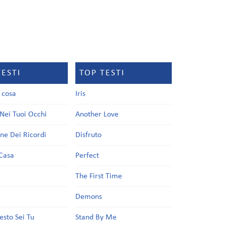
TESTI
TOP TESTI
a cosa
Iris
Nei Tuoi Occhi
Another Love
one Dei Ricordi
Disfruto
Casa
Perfect
a
The First Time
Demons
esto Sei Tu
Stand By Me