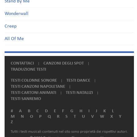
Stand By Me
Wonderwall
Creep
All Of Me
CONTATTACI
CANZONI DEGLI SPOT
TRADUZIONE TESTI
TESTI COLONNE SONORE
TESTI DANCE
TESTI CANZONI NAPOLETANE
TESTI CARTONI ANIMATI
TESTI NATALIZI
TESTI SANREMO
#
A
B
C
D
E
F
G
H
I
J
K
L
M
N
O
P
Q
R
S
T
U
V
W
X
Y
Z
Tutti i testi musicali contenuti nel sito sono proprietà dei rispettivi autori.