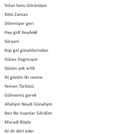
Yolun Sonu Görünüyor
Kötü Zaman
Dönmüyor geri
Hay gidî Xeydokê
Süryani
Kop gel günahlarindan
Günes Dogmuyor
Sözüm yok artik
Iki gözüm iki cesme
Yemen Türküsü
Gülmemiz gerek
Allahým Neydi Günahým
Ben Ne Insanlar Gördüm
Muradi Böyle
Iki iki dört eder