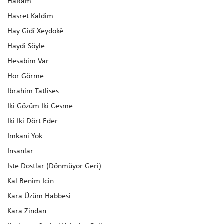
HaRam
Hasret Kaldim
Hay Gidî Xeydokê
Haydi Söyle
Hesabim Var
Hor Görme
Ibrahim Tatlises
Iki Gözüm Iki Cesme
Iki Iki Dört Eder
Imkani Yok
Insanlar
Iste Dostlar (Dönmüyor Geri)
Kal Benim Icin
Kara Üzüm Habbesi
Kara Zindan