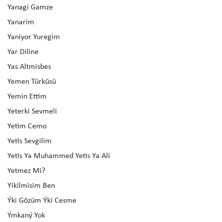
Yanagi Gamze
Yanarim
Yaniyor Yuregim
Yar Diline
Yas Altmisbes
Yemen Türküsü
Yemin Ettim
Yeterki Sevmeli
Yetim Cemo
Yetis Sevgilim
Yetis Ya Muhammed Yetis Ya Ali
Yetmez Mi?
Yikilmisim Ben
Ýki Gözüm Ýki Cesme
Ýmkaný Yok