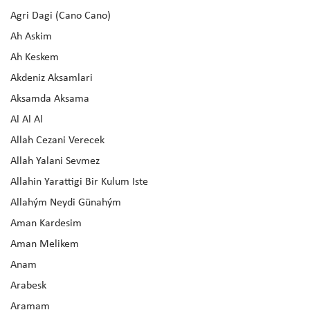
Agri Dagi (Cano Cano)
Ah Askim
Ah Keskem
Akdeniz Aksamlari
Aksamda Aksama
Al Al Al
Allah Cezani Verecek
Allah Yalani Sevmez
Allahin Yarattigi Bir Kulum Iste
Allahým Neydi Günahým
Aman Kardesim
Aman Melikem
Anam
Arabesk
Aramam