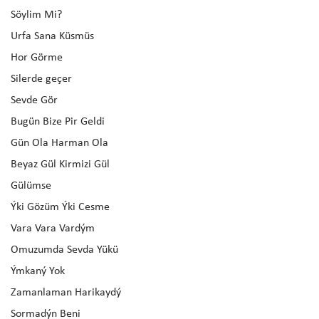
Söylim Mi?
Urfa Sana Küsmüs
Hor Görme
Silerde geçer
Sevde Gör
Bugün Bize Pir Geldi
Gün Ola Harman Ola
Beyaz Gül Kirmizi Gül
Gülümse
Ýki Gözüm Ýki Cesme
Vara Vara Vardým
Omuzumda Sevda Yükü
Ýmkaný Yok
Zamanlaman Harikaydý
Sormadýn Beni