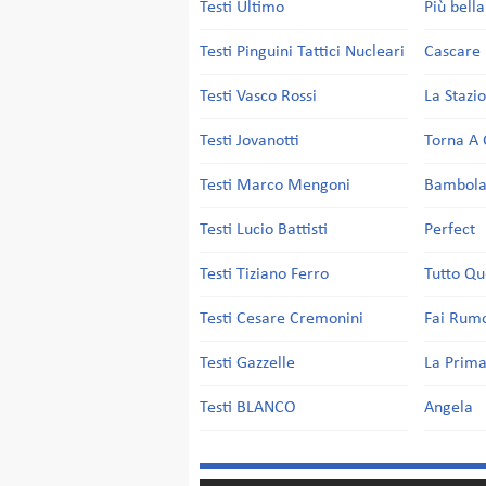
Testi Ultimo
Più bell
Testi Pinguini Tattici Nucleari
Cascare 
Testi Vasco Rossi
La Stazi
Testi Jovanotti
Torna A 
Testi Marco Mengoni
Bambol
Testi Lucio Battisti
Perfect
Testi Tiziano Ferro
Tutto Qu
Testi Cesare Cremonini
Fai Rum
Testi Gazzelle
La Prima
Testi BLANCO
Angela