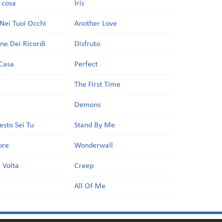
a cosa
Iris
Nei Tuoi Occhi
Another Love
one Dei Ricordi
Disfruto
Casa
Perfect
a
The First Time
Demons
esto Sei Tu
Stand By Me
ore
Wonderwall
 Volta
Creep
All Of Me