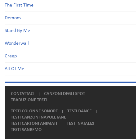
The First Time
Demons
Stand By Me
Wonderwall
Creep
All Of Me
CONTATTACI
CANZONI DEGLI SPOT
TRADUZIONE TESTI
TESTI COLONNE SONORE
TESTI DANCE
TESTI CANZONI NAPOLETANE
TESTI CARTONI ANIMATI
TESTI NATALIZI
TESTI SANREMO