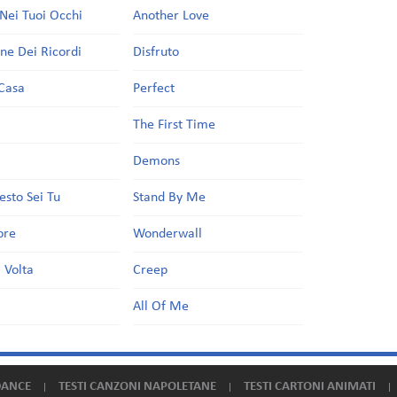
Nei Tuoi Occhi
Another Love
one Dei Ricordi
Disfruto
Casa
Perfect
a
The First Time
Demons
esto Sei Tu
Stand By Me
ore
Wonderwall
 Volta
Creep
All Of Me
DANCE
TESTI CANZONI NAPOLETANE
TESTI CARTONI ANIMATI