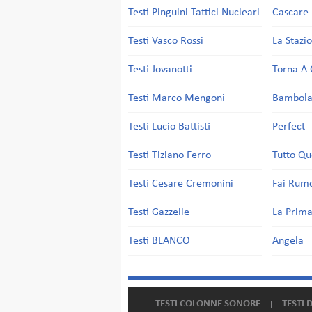
Testi Pinguini Tattici Nucleari
Cascare 
Testi Vasco Rossi
La Stazi
Testi Jovanotti
Torna A 
Testi Marco Mengoni
Bambol
Testi Lucio Battisti
Perfect
Testi Tiziano Ferro
Tutto Qu
Testi Cesare Cremonini
Fai Rum
Testi Gazzelle
La Prima
Testi BLANCO
Angela
TESTI COLONNE SONORE
TESTI 