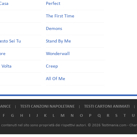
Casa
Perfect
a
The First Time
Demons
esto Sei Tu
Stand By Me
ore
Wonderwall
 Volta
Creep
All Of Me
DANCE
TESTI CANZONI NAPOLETANE
TESTI CARTONI ANIMATI
F
G
H
I
J
K
L
M
N
O
P
Q
R
S
T
U
ali contenuti nel sito sono proprietà dei rispettivi autori. © 2026 Testimania.com -
Chan