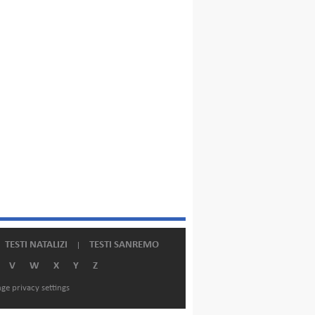
TESTI NATALIZI
TESTI SANREMO
V
W
X
Y
Z
ge privacy settings