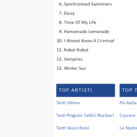
Synchronised Swimmers
Daisy
Time Of My Life
Homemade Lemonade
I Almost Know A Criminal
Robot Robot
Vampires
Winter Sun
TOP ARTISTI
TOP 
Testi Ultimo
Più bell
Testi Pinguini Tattici Nucleari
Cascare 
Testi Vasco Rossi
La Stazi