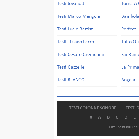
Testi Jovanotti
Torna A 
Testi Marco Mengoni
Bambol
Testi Lucio Battisti
Perfect
Testi Tiziano Ferro
Tutto Qu
Testi Cesare Cremonini
Fai Rum
Testi Gazzelle
La Prima
Testi BLANCO
Angela
TESTI COLONNE SONORE
TESTI 
#
A
B
C
D
E
Tutti i testi music