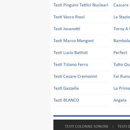
Testi Pinguini Tattici Nucleari
Cascare 
Testi Vasco Rossi
La Stazi
Testi Jovanotti
Torna A 
Testi Marco Mengoni
Bambol
Testi Lucio Battisti
Perfect
Testi Tiziano Ferro
Tutto Qu
Testi Cesare Cremonini
Fai Rum
Testi Gazzelle
La Prima
Testi BLANCO
Angela
TESTI COLONNE SONORE
TESTI 