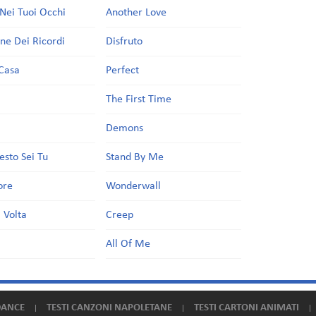
Nei Tuoi Occhi
Another Love
one Dei Ricordi
Disfruto
Casa
Perfect
a
The First Time
Demons
esto Sei Tu
Stand By Me
ore
Wonderwall
 Volta
Creep
All Of Me
DANCE
TESTI CANZONI NAPOLETANE
TESTI CARTONI ANIMATI