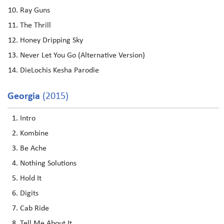
Ray Guns
The Thrill
Honey Dripping Sky
Never Let You Go (Alternative Version)
DieLochis Kesha Parodie
Georgia
(2015)
Intro
Kombine
Be Ache
Nothing Solutions
Hold It
Digits
Cab Ride
Tell Me About It