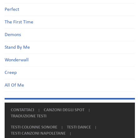
Perfect
The First Time
Demons
Stand By Me
Wonderwall
Creep
All Of Me
CONTATTACI
CANZONI DEGLI SPOT
TRADUZIONE TESTI
TESTI COLONNE SONORE
TESTI DANCE
TESTI CANZONI NAPOLETANE