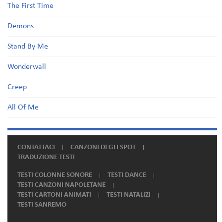
The First Time
Demons
Stand By Me
Wonderwall
Creep
All Of Me
CONTATTACI
CANZONI DEGLI SPOT
TRADUZIONE TESTI
TESTI COLONNE SONORE
TESTI DANCE
TESTI CANZONI NAPOLETANE
TESTI CARTONI ANIMATI
TESTI NATALIZI
TESTI SANREMO