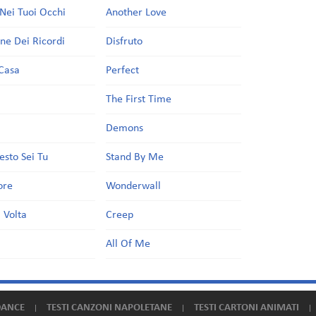
Nei Tuoi Occhi
Another Love
one Dei Ricordi
Disfruto
Casa
Perfect
a
The First Time
Demons
esto Sei Tu
Stand By Me
ore
Wonderwall
 Volta
Creep
All Of Me
DANCE
TESTI CANZONI NAPOLETANE
TESTI CARTONI ANIMATI