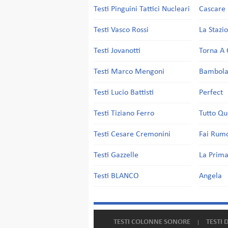
Testi Pinguini Tattici Nucleari
Cascare 
Testi Vasco Rossi
La Stazi
Testi Jovanotti
Torna A 
Testi Marco Mengoni
Bambol
Testi Lucio Battisti
Perfect
Testi Tiziano Ferro
Tutto Qu
Testi Cesare Cremonini
Fai Rum
Testi Gazzelle
La Prima
Testi BLANCO
Angela
TESTI COLONNE SONORE
TESTI 