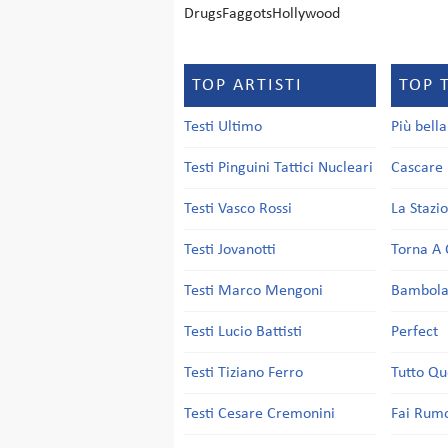
DrugsFaggotsHollywood
TOP ARTISTI
TOP 
Testi Ultimo
Più bell
Testi Pinguini Tattici Nucleari
Cascare 
Testi Vasco Rossi
La Stazi
Testi Jovanotti
Torna A 
Testi Marco Mengoni
Bambol
Testi Lucio Battisti
Perfect
Testi Tiziano Ferro
Tutto Qu
Testi Cesare Cremonini
Fai Rum