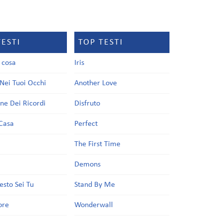
TESTI
TOP TESTI
a cosa
Iris
Nei Tuoi Occhi
Another Love
one Dei Ricordi
Disfruto
Casa
Perfect
a
The First Time
Demons
esto Sei Tu
Stand By Me
ore
Wonderwall