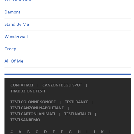
The First Time
Demons
Stand By Me
Wonderwall
Creep
All Of Me
CONTATTACI
CANZONI DEGLI SPOT
TRADUZIONE TESTI
TESTI COLONNE SONORE
TESTI DANCE
TESTI CANZONI NAPOLETANE
TESTI CARTONI ANIMATI
TESTI NATALIZI
TESTI SANREMO
#
A
B
C
D
E
F
G
H
I
J
K
L