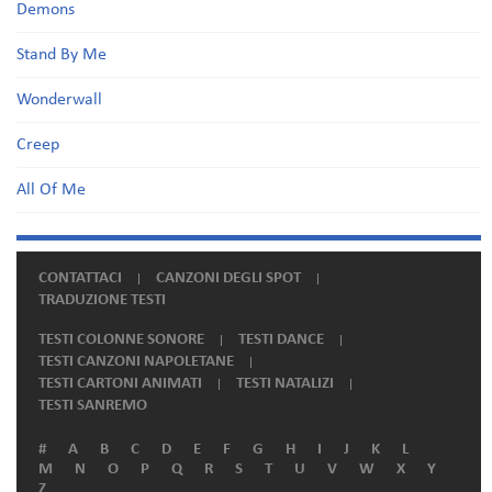
Demons
Stand By Me
Wonderwall
Creep
All Of Me
CONTATTACI
CANZONI DEGLI SPOT
TRADUZIONE TESTI
TESTI COLONNE SONORE
TESTI DANCE
TESTI CANZONI NAPOLETANE
TESTI CARTONI ANIMATI
TESTI NATALIZI
TESTI SANREMO
#
A
B
C
D
E
F
G
H
I
J
K
L
M
N
O
P
Q
R
S
T
U
V
W
X
Y
Z