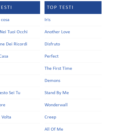
TESTI
TOP TESTI
a cosa
Iris
Nei Tuoi Occhi
Another Love
one Dei Ricordi
Disfruto
Casa
Perfect
a
The First Time
Demons
esto Sei Tu
Stand By Me
ore
Wonderwall
 Volta
Creep
All Of Me