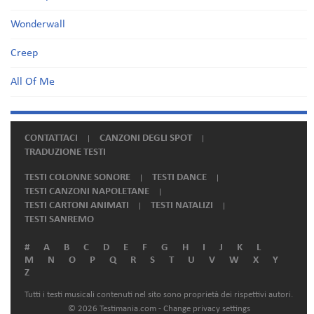
Wonderwall
Creep
All Of Me
CONTATTACI
CANZONI DEGLI SPOT
TRADUZIONE TESTI
TESTI COLONNE SONORE
TESTI DANCE
TESTI CANZONI NAPOLETANE
TESTI CARTONI ANIMATI
TESTI NATALIZI
TESTI SANREMO
#
A
B
C
D
E
F
G
H
I
J
K
L
M
N
O
P
Q
R
S
T
U
V
W
X
Y
Z
Tutti i testi musicali contenuti nel sito sono proprietà dei rispettivi autori.
© 2026 Testimania.com -
Change privacy settings