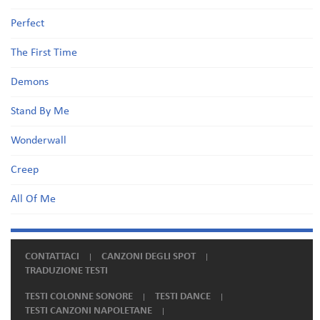
Perfect
The First Time
Demons
Stand By Me
Wonderwall
Creep
All Of Me
CONTATTACI
CANZONI DEGLI SPOT
TRADUZIONE TESTI
TESTI COLONNE SONORE
TESTI DANCE
TESTI CANZONI NAPOLETANE