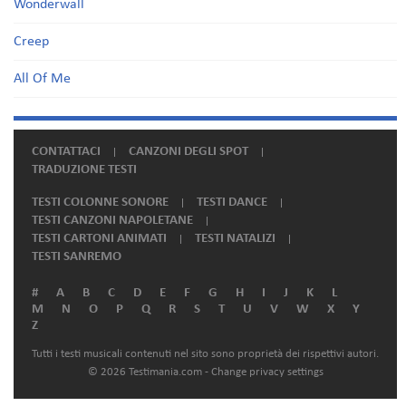
Wonderwall
Creep
All Of Me
CONTATTACI
CANZONI DEGLI SPOT
TRADUZIONE TESTI
TESTI COLONNE SONORE
TESTI DANCE
TESTI CANZONI NAPOLETANE
TESTI CARTONI ANIMATI
TESTI NATALIZI
TESTI SANREMO
#
A
B
C
D
E
F
G
H
I
J
K
L
M
N
O
P
Q
R
S
T
U
V
W
X
Y
Z
Tutti i testi musicali contenuti nel sito sono proprietà dei rispettivi autori.
© 2026 Testimania.com -
Change privacy settings