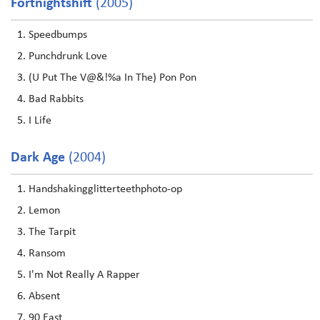
Fortnightshift
(2005)
Speedbumps
Punchdrunk Love
(U Put The V@&!%a In The) Pon Pon
Bad Rabbits
I Life
Dark Age
(2004)
Handshakingglitterteethphoto-op
Lemon
The Tarpit
Ransom
I'm Not Really A Rapper
Absent
90 East