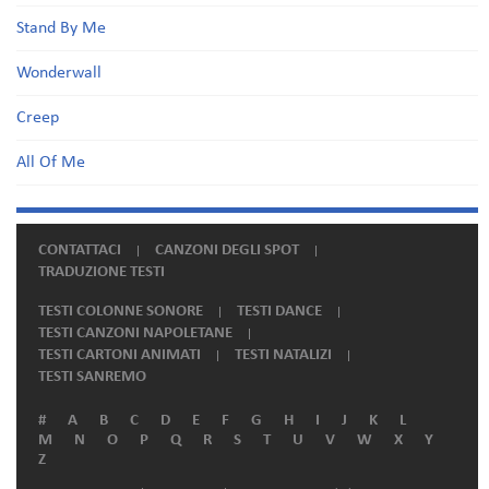
Stand By Me
Wonderwall
Creep
All Of Me
CONTATTACI
CANZONI DEGLI SPOT
TRADUZIONE TESTI
TESTI COLONNE SONORE
TESTI DANCE
TESTI CANZONI NAPOLETANE
TESTI CARTONI ANIMATI
TESTI NATALIZI
TESTI SANREMO
#
A
B
C
D
E
F
G
H
I
J
K
L
M
N
O
P
Q
R
S
T
U
V
W
X
Y
Z