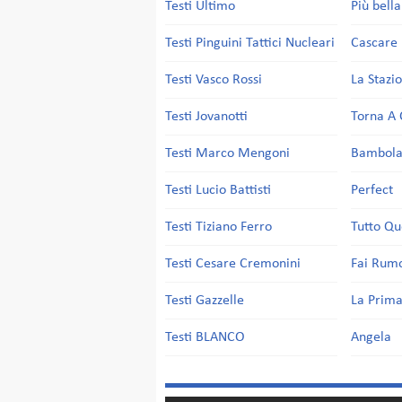
Testi Ultimo
Più bell
Testi Pinguini Tattici Nucleari
Cascare 
Testi Vasco Rossi
La Stazi
Testi Jovanotti
Torna A 
Testi Marco Mengoni
Bambol
Testi Lucio Battisti
Perfect
Testi Tiziano Ferro
Tutto Qu
Testi Cesare Cremonini
Fai Rum
Testi Gazzelle
La Prima
Testi BLANCO
Angela