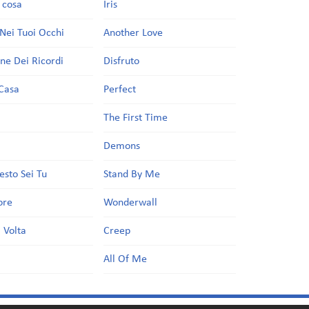
a cosa
Iris
Nei Tuoi Occhi
Another Love
one Dei Ricordi
Disfruto
Casa
Perfect
a
The First Time
Demons
esto Sei Tu
Stand By Me
ore
Wonderwall
 Volta
Creep
All Of Me