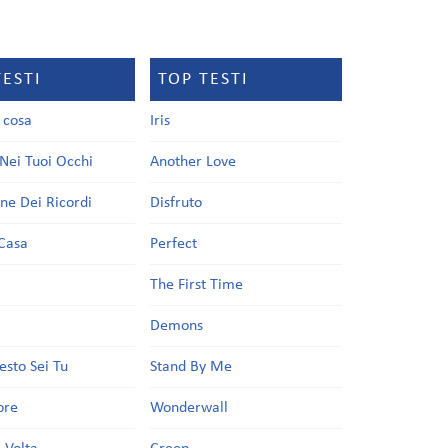
TESTI
TOP TESTI
a cosa
Iris
Nei Tuoi Occhi
Another Love
one Dei Ricordi
Disfruto
Casa
Perfect
a
The First Time
Demons
esto Sei Tu
Stand By Me
ore
Wonderwall