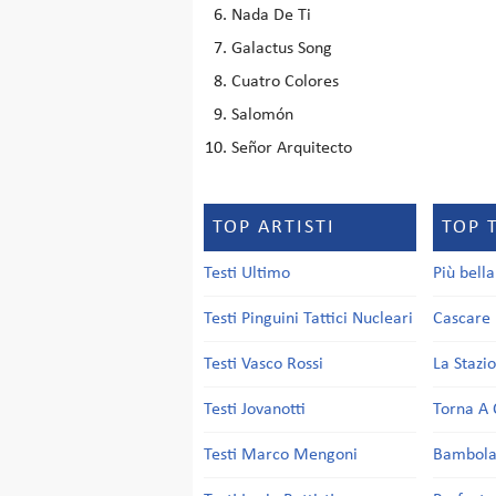
Nada De Ti
Galactus Song
Cuatro Colores
Salomón
Señor Arquitecto
TOP ARTISTI
TOP 
Testi Ultimo
Più bell
Testi Pinguini Tattici Nucleari
Cascare 
Testi Vasco Rossi
La Stazi
Testi Jovanotti
Torna A 
Testi Marco Mengoni
Bambol