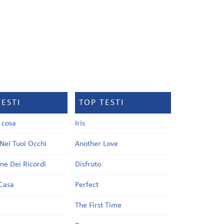
TESTI
TOP TESTI
a cosa
Iris
Nei Tuoi Occhi
Another Love
one Dei Ricordi
Disfruto
Casa
Perfect
a
The First Time