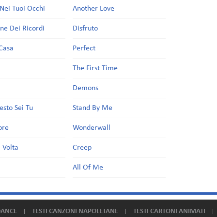
Nei Tuoi Occhi
Another Love
one Dei Ricordi
Disfruto
Casa
Perfect
a
The First Time
Demons
esto Sei Tu
Stand By Me
ore
Wonderwall
 Volta
Creep
All Of Me
DANCE
TESTI CANZONI NAPOLETANE
TESTI CARTONI ANIMATI