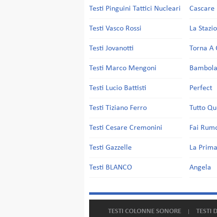
Testi Pinguini Tattici Nucleari
Cascare 
Testi Vasco Rossi
La Stazi
Testi Jovanotti
Torna A 
Testi Marco Mengoni
Bambol
Testi Lucio Battisti
Perfect
Testi Tiziano Ferro
Tutto Qu
Testi Cesare Cremonini
Fai Rum
Testi Gazzelle
La Prima
Testi BLANCO
Angela
TESTI COLONNE SONORE
TESTI 