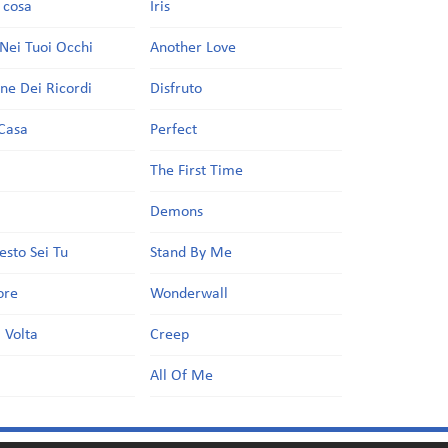
a cosa
Iris
Nei Tuoi Occhi
Another Love
one Dei Ricordi
Disfruto
Casa
Perfect
a
The First Time
Demons
esto Sei Tu
Stand By Me
ore
Wonderwall
 Volta
Creep
All Of Me