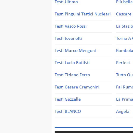
Testi Ultimo
Più bell
Testi Pinguini Tattici Nucleari
Cascare 
Testi Vasco Rossi
La Stazi
Testi Jovanotti
Torna A 
Testi Marco Mengoni
Bambol
Testi Lucio Battisti
Perfect
Testi Tiziano Ferro
Tutto Qu
Testi Cesare Cremonini
Fai Rum
Testi Gazzelle
La Prima
Testi BLANCO
Angela