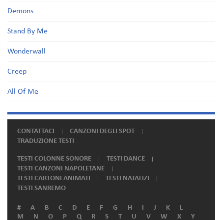
Demons
Stand By Me
Wonderwall
Creep
All Of Me
CONTATTACI
CANZONI DEGLI SPOT
TRADUZIONE TESTI
TESTI COLONNE SONORE
TESTI DANCE
TESTI CANZONI NAPOLETANE
TESTI CARTONI ANIMATI
TESTI NATALIZI
TESTI SANREMO
#
A
B
C
D
E
F
G
H
I
J
K
L
M
N
O
P
Q
R
S
T
U
V
W
X
Y