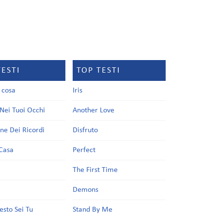
TESTI
TOP TESTI
a cosa
Iris
Nei Tuoi Occhi
Another Love
one Dei Ricordi
Disfruto
Casa
Perfect
a
The First Time
Demons
esto Sei Tu
Stand By Me