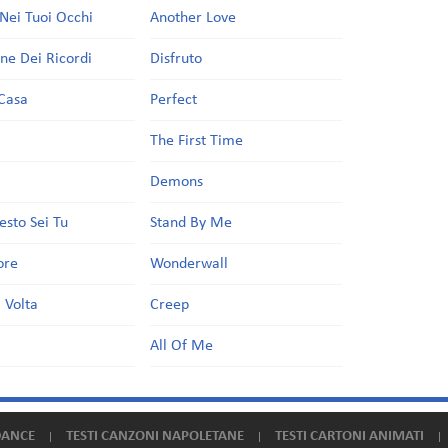
Nei Tuoi Occhi
Another Love
one Dei Ricordi
Disfruto
Casa
Perfect
a
The First Time
Demons
esto Sei Tu
Stand By Me
ore
Wonderwall
 Volta
Creep
All Of Me
DANCE
TESTI CANZONI NAPOLETANE
TESTI CARTONI ANIMATI