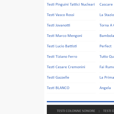
Testi Pinguini Tattici Nucleari
Cascare 
Testi Vasco Rossi
La Stazi
Testi Jovanotti
Torna A 
Testi Marco Mengoni
Bambol
Testi Lucio Battisti
Perfect
Testi Tiziano Ferro
Tutto Qu
Testi Cesare Cremonini
Fai Rum
Testi Gazzelle
La Prima
Testi BLANCO
Angela
TESTI COLONNE SONORE
TESTI 