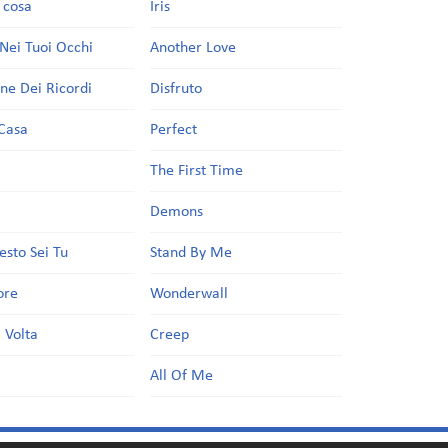
a cosa
Iris
Nei Tuoi Occhi
Another Love
one Dei Ricordi
Disfruto
Casa
Perfect
a
The First Time
Demons
esto Sei Tu
Stand By Me
ore
Wonderwall
 Volta
Creep
All Of Me