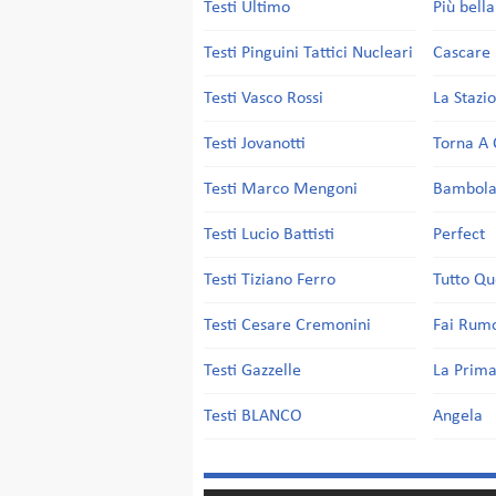
Testi Ultimo
Più bell
Testi Pinguini Tattici Nucleari
Cascare 
Testi Vasco Rossi
La Stazi
Testi Jovanotti
Torna A 
Testi Marco Mengoni
Bambol
Testi Lucio Battisti
Perfect
Testi Tiziano Ferro
Tutto Qu
Testi Cesare Cremonini
Fai Rum
Testi Gazzelle
La Prima
Testi BLANCO
Angela