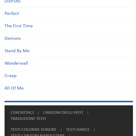
Disfruto
Perfect
The First Time
Demons
Stand By Me
Wonderwall
Creep
All Of Me
CONTATTACI
CANZONI DEGLI SPOT
TRADUZIONE TESTI
TESTI COLONNE SONORE
TESTI DANCE
TESTI CANZONI NAPOLETANE