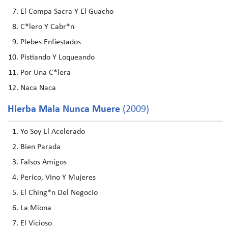
El Compa Sacra Y El Guacho
C*lero Y Cabr*n
Plebes Enfiestados
Pistiando Y Loqueando
Por Una C*lera
Naca Naca
Hierba Mala Nunca Muere
(2009)
Yo Soy El Acelerado
Bien Parada
Falsos Amigos
Perico, Vino Y Mujeres
El Ching*n Del Negocio
La Miona
El Vicioso