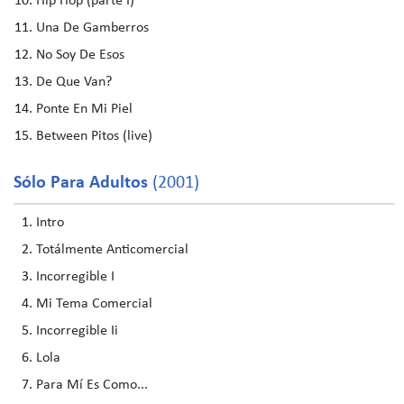
Hip Hop (parte I)
Una De Gamberros
No Soy De Esos
De Que Van?
Ponte En Mi Piel
Between Pitos (live)
Sólo Para Adultos
(2001)
Intro
Totálmente Anticomercial
Incorregible I
Mi Tema Comercial
Incorregible Ii
Lola
Para Mí Es Como...