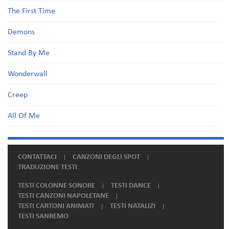
The First Time
Demons
Stand By Me
Wonderwall
Creep
All Of Me
CONTATTACI
CANZONI DEGLI SPOT
TRADUZIONE TESTI
TESTI COLONNE SONORE
TESTI DANCE
TESTI CANZONI NAPOLETANE
TESTI CARTONI ANIMATI
TESTI NATALIZI
TESTI SANREMO