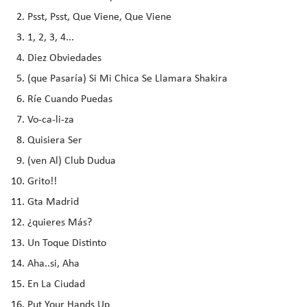
Psst, Psst, Que Viene, Que Viene
1, 2, 3, 4...
Diez Obviedades
(que Pasaría) Si Mi Chica Se Llamara Shakira
Ríe Cuando Puedas
Vo-ca-li-za
Quisiera Ser
(ven Al) Club Dudua
Grito!!
Gta Madrid
¿quieres Más?
Un Toque Distinto
Aha..si, Aha
En La Ciudad
Put Your Hands Up