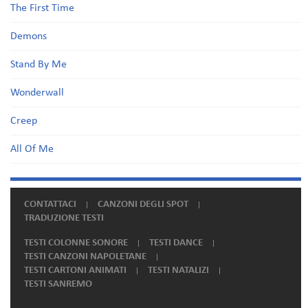
The First Time
Demons
Stand By Me
Wonderwall
Creep
All Of Me
CONTATTACI
CANZONI DEGLI SPOT
TRADUZIONE TESTI
TESTI COLONNE SONORE
TESTI DANCE
TESTI CANZONI NAPOLETANE
TESTI CARTONI ANIMATI
TESTI NATALIZI
TESTI SANREMO