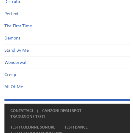
Disfruto
Perfect
The First Time
Demons
Stand By Me
Wonderwall
Creep
All Of Me
CONTATTACI
CANZONI DEGLI SPOT
TRADUZIONE TESTI
TESTI COLONNE SONORE
TESTI DANCE