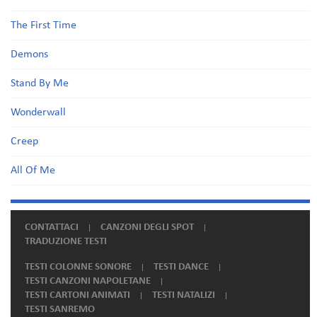
The First Time
Demons
Stand By Me
Wonderwall
Creep
All Of Me
CONTATTACI
CANZONI DEGLI SPOT
TRADUZIONE TESTI
TESTI COLONNE SONORE
TESTI DANCE
TESTI CANZONI NAPOLETANE
TESTI CARTONI ANIMATI
TESTI NATALIZI
TESTI SANREMO