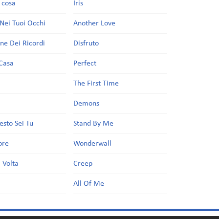
a cosa
Iris
Nei Tuoi Occhi
Another Love
one Dei Ricordi
Disfruto
Casa
Perfect
a
The First Time
Demons
esto Sei Tu
Stand By Me
ore
Wonderwall
 Volta
Creep
All Of Me