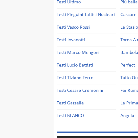
Testi Ultimo
Più bell
Testi Pinguini Tattici Nucleari
Cascare 
Testi Vasco Rossi
La Stazi
Testi Jovanotti
Torna A 
Testi Marco Mengoni
Bambol
Testi Lucio Battisti
Perfect
Testi Tiziano Ferro
Tutto Qu
Testi Cesare Cremonini
Fai Rum
Testi Gazzelle
La Prima
Testi BLANCO
Angela