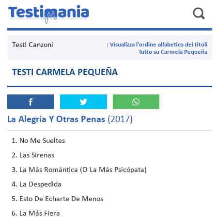
Testi Canzoni
Visualizza l'ordine alfabetico dei titoli
Tutto su Carmela Pequeña
TESTI CARMELA PEQUEÑA
La Alegría Y Otras Penas
(2017)
No Me Sueltes
Las Sirenas
La Más Romántica (O La Más Psicópata)
La Despedida
Esto De Echarte De Menos
La Más Fiera