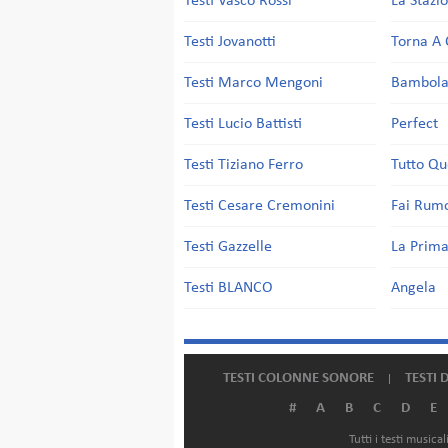
Testi Vasco Rossi
La Stazi
Testi Jovanotti
Torna A 
Testi Marco Mengoni
Bambol
Testi Lucio Battisti
Perfect
Testi Tiziano Ferro
Tutto Qu
Testi Cesare Cremonini
Fai Rum
Testi Gazzelle
La Prima
Testi BLANCO
Angela
TESTI COLONNE SONORE
TESTI 
#
A
B
C
D
E
Tutti i testi music