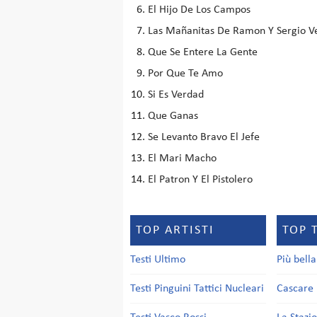
El Hijo De Los Campos
Las Mañanitas De Ramon Y Sergio V
Que Se Entere La Gente
Por Que Te Amo
Si Es Verdad
Que Ganas
Se Levanto Bravo El Jefe
El Mari Macho
El Patron Y El Pistolero
TOP ARTISTI
TOP 
Testi Ultimo
Più bell
Testi Pinguini Tattici Nucleari
Cascare 