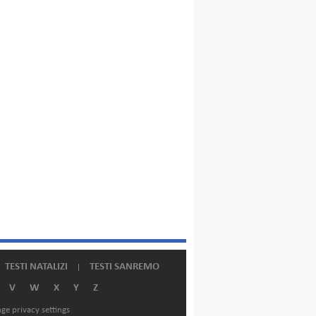
TESTI NATALIZI
TESTI SANREMO
V
W
X
Y
Z
ge privacy settings