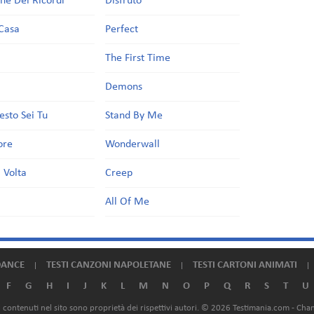
one Dei Ricordi
Disfruto
Casa
Perfect
a
The First Time
Demons
esto Sei Tu
Stand By Me
ore
Wonderwall
 Volta
Creep
All Of Me
DANCE
TESTI CANZONI NAPOLETANE
TESTI CARTONI ANIMATI
F
G
H
I
J
K
L
M
N
O
P
Q
R
S
T
U
ali contenuti nel sito sono proprietà dei rispettivi autori. © 2026 Testimania.com -
Chan