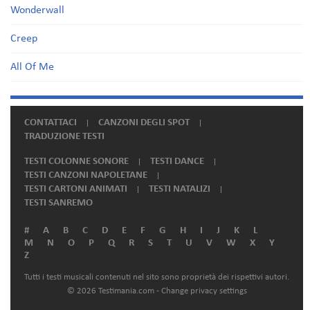
Wonderwall
Creep
All Of Me
CONTATTACI
CANZONI DEGLI SPOT
TRADUZIONE TESTI
TESTI COLONNE SONORE
TESTI DANCE
TESTI CANZONI NAPOLETANE
TESTI CARTONI ANIMATI
TESTI NATALIZI
TESTI SANREMO
#
A
B
C
D
E
F
G
H
I
J
K
L
M
N
O
P
Q
R
S
T
U
V
W
X
Y
Z
Tutti i testi musicali contenuti nel sito sono proprietà dei rispettivi autori.
© 2026 Testimania.com -
Change privacy settings