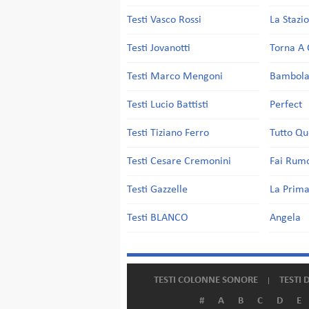
Testi Vasco Rossi
La Stazi
Testi Jovanotti
Torna A 
Testi Marco Mengoni
Bambol
Testi Lucio Battisti
Perfect
Testi Tiziano Ferro
Tutto Qu
Testi Cesare Cremonini
Fai Rum
Testi Gazzelle
La Prima
Testi BLANCO
Angela
TESTI COLONNE SONORE
TESTI 
#
A
B
C
D
E