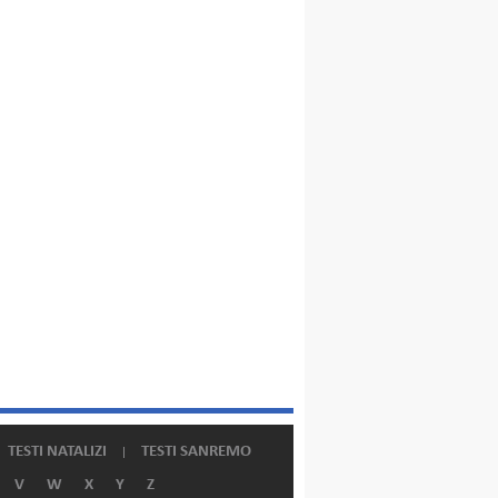
TESTI NATALIZI
TESTI SANREMO
V
W
X
Y
Z