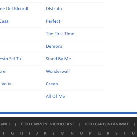
one Dei Ricordi
Disfruto
Casa
Perfect
a
The First Time
Demons
esto Sei Tu
Stand By Me
ore
Wonderwall
 Volta
Creep
All Of Me
DANCE
TESTI CANZONI NAPOLETANE
TESTI CARTONI ANIMATI
F
G
H
I
J
K
L
M
N
O
P
Q
R
S
T
U