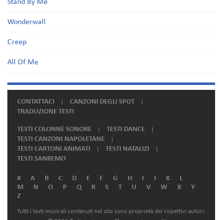
Stand By Me
Wonderwall
Creep
All Of Me
CONTATTACI
CANZONI DEGLI SPOT
TRADUZIONE TESTI
TESTI COLONNE SONORE
TESTI DANCE
TESTI CANZONI NAPOLETANE
TESTI CARTONI ANIMATI
TESTI NATALIZI
TESTI SANREMO
#
A
B
C
D
E
F
G
H
I
J
K
L
M
N
O
P
Q
R
S
T
U
V
W
X
Y
Z
Tutti i testi musicali contenuti nel sito sono proprietà dei rispettivi autori.