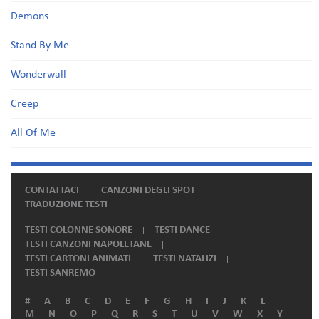
Demons
Stand By Me
Wonderwall
Creep
All Of Me
CONTATTACI
CANZONI DEGLI SPOT
TRADUZIONE TESTI
TESTI COLONNE SONORE
TESTI DANCE
TESTI CANZONI NAPOLETANE
TESTI CARTONI ANIMATI
TESTI NATALIZI
TESTI SANREMO
#
A
B
C
D
E
F
G
H
I
J
K
L
M
N
O
P
Q
R
S
T
U
V
W
X
Y