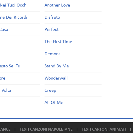
Nei Tuoi Occhi
Another Love
one Dei Ricordi
Disfruto
Casa
Perfect
a
The First Time
Demons
esto Sei Tu
Stand By Me
ore
Wonderwall
 Volta
Creep
All Of Me
DANCE
TESTI CANZONI NAPOLETANE
TESTI CARTONI ANIMATI