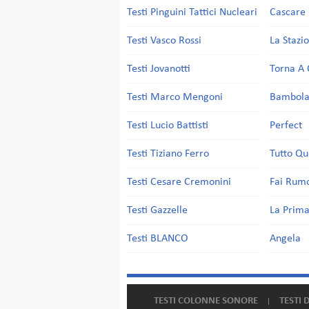
Testi Pinguini Tattici Nucleari
Cascare 
Testi Vasco Rossi
La Stazi
Testi Jovanotti
Torna A 
Testi Marco Mengoni
Bambol
Testi Lucio Battisti
Perfect
Testi Tiziano Ferro
Tutto Qu
Testi Cesare Cremonini
Fai Rum
Testi Gazzelle
La Prima
Testi BLANCO
Angela
TESTI COLONNE SONORE
TESTI 