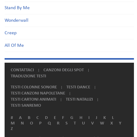
Stand By Me
Wonderwall
Creep
All Of Me
CONTATTACI
CANZONI DEGLI SPOT
TRADUZIONE TESTI
TESTI COLONNE SONORE
TESTI DANCE
TESTI CANZONI NAPOLETANE
TESTI CARTONI ANIMATI
TESTI NATALIZI
TESTI SANREMO
#
A
B
C
D
E
F
G
H
I
J
K
L
M
N
O
P
Q
R
S
T
U
V
W
X
Y
Z