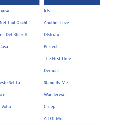
a cosa
Iris
Nei Tuoi Occhi
Another Love
one Dei Ricordi
Disfruto
Casa
Perfect
a
The First Time
Demons
esto Sei Tu
Stand By Me
ore
Wonderwall
 Volta
Creep
All Of Me