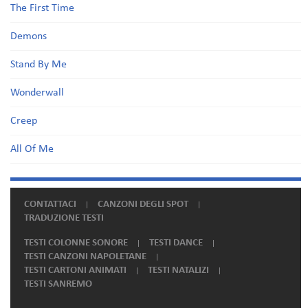
The First Time
Demons
Stand By Me
Wonderwall
Creep
All Of Me
CONTATTACI
CANZONI DEGLI SPOT
TRADUZIONE TESTI
TESTI COLONNE SONORE
TESTI DANCE
TESTI CANZONI NAPOLETANE
TESTI CARTONI ANIMATI
TESTI NATALIZI
TESTI SANREMO